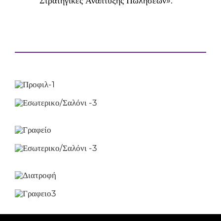
Στρατηγικές Ανάπτυξης Πωλήσεων».