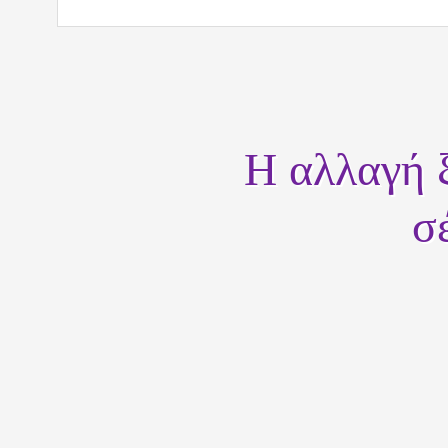
Η αλλαγή ξ
σ