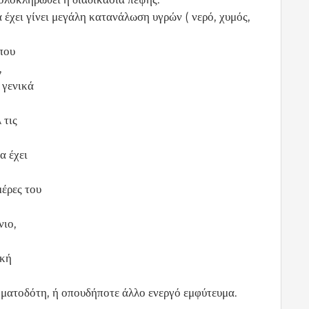
α έχει γίνει μεγάλη κατανάλωση υγρών ( νερό, χυμός,
που
,
 γενικά
 τις
α έχει
μέρες του
νιο,
ική
ματοδότη, ή οπουδήποτε άλλο ενεργό εμφύτευμα.